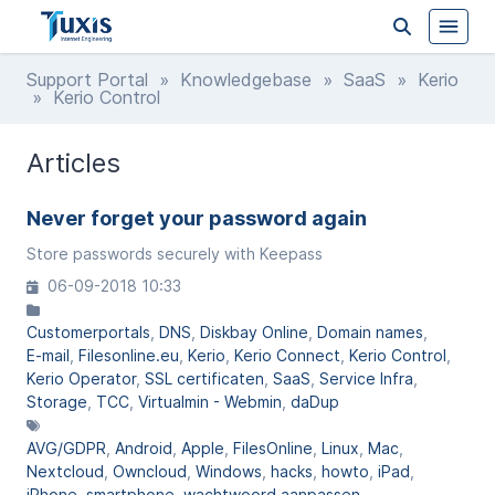
Support Portal
»
Knowledgebase
»
SaaS
»
Kerio
» Kerio Control
Articles
Never forget your password again
Store passwords securely with Keepass
06-09-2018 10:33
Customerportals
DNS
Diskbay Online
Domain names
E-mail
Filesonline.eu
Kerio
Kerio Connect
Kerio Control
Kerio Operator
SSL certificaten
SaaS
Service Infra
Storage
TCC
Virtualmin - Webmin
daDup
AVG/GDPR
Android
Apple
FilesOnline
Linux
Mac
Nextcloud
Owncloud
Windows
hacks
howto
iPad
iPhone
smartphone
wachtwoord aanpassen